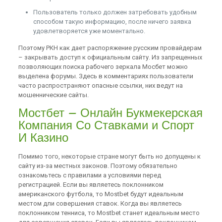
Пользователь только должен затребовать удобным
способом такую информацию, после ничего заявка
удовлетворяется уже моментально.
Поэтому РКН как дает распоряжение русским провайдерам
– закрывать доступ к официальным сайту. Из запрещенных
позволяющих поиска рабочего зеркала Мосбет можно
выделена форумы. Здесь в комментариях пользователи
часто распространяют опасные ссылки, них ведут на
мошеннические сайты.
Мостбет – Онлайн Букмекерская
Компания Со Ставками и Спорт
И Казино
Помимо того, некоторые стране могут быть но допущены к
сайту из-за местных законов. Поэтому обязательно
ознакомьтесь с правилами а условиями перед
регистрацией. Если вы являетесь поклонником
американского футбола, то Mostbet будут идеальным
местом дли совершения ставок. Когда вы являетесь
поклонником тенниса, то Mostbet станет идеальным место