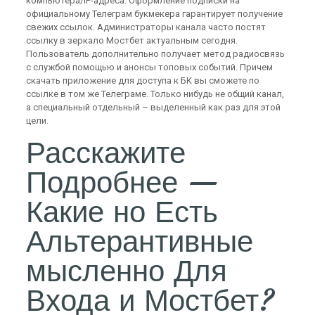
компьютера/IP-адреса. Оформление подписки на
официальному Телеграм букмекера гарантирует получение
свежих ссылок. Администраторы канала часто постят
ссылку в зеркало Мостбет актуальным сегодня.
Пользователь дополнительно получает метод радиосвязь
с службой помощью и анонсы топовых событий. Причем
скачать приложение для доступа к БК вы сможете по
ссылке в том же Телеграме. Только нибудь не общий канал,
а специальный отдельный – выделенный как раз для этой
цели.
Расскажите
Подробнее —
Какие но Есть
Альтерантивные
мысленно Для
Входа и Мостбет?