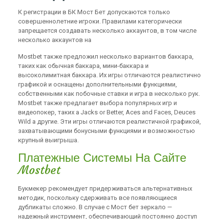
К регистрации в БК Мост Бет допускаются только
совершеннолетние игроки. Правилами категорически
запрещается создавать несколько аккаунтов, в том числе
несколько аккаунтов на
Mostbet также предложил несколько вариантов баккара,
таких как обычная баккара, мини-баккара и
высоколимитная баккара. Их игры отличаются реалистично
графикой и оснащены дополнительными функциями,
собственными как побочные ставки и игра в несколько рук.
Mostbet также предлагает выбора популярных игр и
видеопокер, таких а Jacks or Better, Aces and Faces, Deuces
Wild а другие. Эти игры отличаются реалистичной графикой,
захватывающими бонусными функциями и возможностью
крупный выигрыша.
Платежные Системы На Сайте
Mostbet
Букмекер рекомендует придерживаться альтернативных
методик, поскольку сдерживать все появляющиеся
дубликаты сложно. В случае с Мост бет зеркало —
надежный инструмент, обеспечивающий постоянно доступ