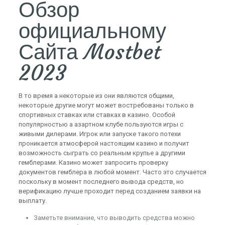
Обзор
официальному
Сайта Mostbet
2023
В то время а некоторые из они являются общими,
некоторые другие могут может востребованы только в
спортивных ставках или ставках в казино. Особой
популярностью а азартном клубе пользуются игры с
живыми дилерами. Игрок или запуске такого потехи
проникается атмосферой настоящим казино и получит
возможность сыграть со реальным крупье а другими
гемблерами. Казино может запросить проверку
документов гемблера в любой момент. Часто это случается
поскольку в момент последнего вывода средств, но
верификацию лучше проходит перед созданием заявки на
выплату.
Заметьте внимание, что выводить средства можно