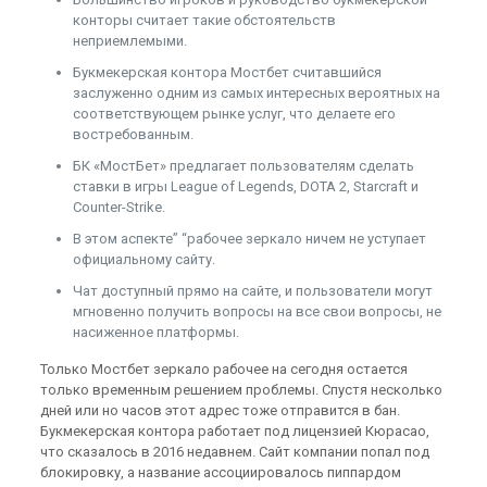
конторы считает такие обстоятельств
неприемлемыми.
Букмекерская контора Мостбет считавшийся
заслуженно одним из самых интересных вероятных на
соответствующем рынке услуг, что делаете его
востребованным.
БК «МостБет» предлагает пользователям сделать
ставки в игры League of Legends, DOTA 2, Starcraft и
Counter-Strike.
В этом аспекте” “рабочее зеркало ничем не уступает
официальному сайту.
Чат доступный прямо на сайте, и пользователи могут
мгновенно получить вопросы на все свои вопросы, не
насиженное платформы.
Только Мостбет зеркало рабочее на сегодня остается
только временным решением проблемы. Спустя несколько
дней или но часов этот адрес тоже отправится в бан.
Букмекерская контора работает под лицензией Кюрасао,
что сказалось в 2016 недавнем. Сайт компании попал под
блокировку, а название ассоциировалось пиппардом