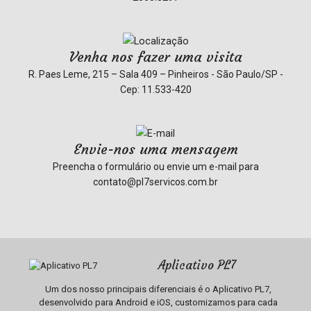
Venha nos fazer uma visita
R. Paes Leme, 215 – Sala 409 – Pinheiros - São Paulo/SP -
Cep: 11.533-420
Envie-nos uma mensagem
Preencha o formulário ou envie um e-mail para
contato@pl7servicos.com.br
Aplicativo PL7
Um dos nosso principais diferenciais é o Aplicativo PL7,
desenvolvido para Android e iOS, customizamos para cada