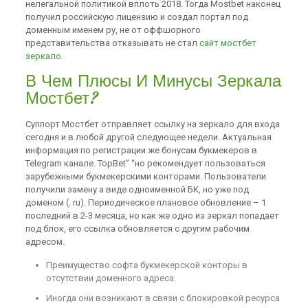
нелегальной политикой вплоть 2018. Тогда Mostbet наконец
получил российскую лицензию и создал портал под
доменным именем ру, не от оффшорного
представительства отказывать не стал
сайт мостбет
зеркало
.
В Чем Плюсы И Минусы Зеркала
Мостбет?
Суппорт Мостбет отправляет ссылку на зеркало для входа
сегодня и в любой другой следующее недели. Актуальная
информация по регистрации же бонусам букмекеров в
Telegram канале. TopBet” “но рекомендует пользоваться
зарубежными букмекерскими конторами. Пользователи
получили замену а виде одноименной БК, но уже под
доменом (. ru). Периодическое плановое обновление – 1
последний в 2-3 месяца, но как же одно из зеркал попадает
под блок, его ссылка обновляется с другим рабочим
адресом.
Преимущество софта букмекерской конторы в
отсутствии доменного адреса.
Иногда они возникают в связи с блокировкой ресурса