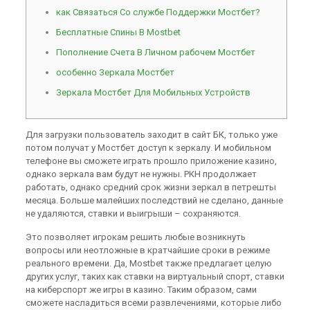
как Связаться Со службе Поддержки Мостбет?
Бесплатные Спины В Mostbet
Пополнение Счета В Личном рабочем Мостбет
особенно Зеркала Мостбет
Зеркала Мостбет Для Мобильных Устройств
Для загрузки пользователь заходит в сайт БК, только уже
потом получат у Мостбет доступ к зеркалу. И мобильном
телефоне вы сможете играть прошло приложение казино,
однако зеркала вам будут не нужны. РКН продолжает
работать, однако средний срок жизни зеркал в петрешты
месяца. Больше малейших последствий не сделано, данные
не удаляются, ставки и выигрыши – сохраняются.
Это позволяет игрокам решить любые возникнуть
вопросы или неотложные в кратчайшие сроки в режиме
реального времени. Да, Mostbet также предлагает целую
других услуг, таких как ставки на виртуальный спорт, ставки
на киберспорт же игры в казино. Таким образом, сами
сможете насладиться всеми развлечениями, которые либо