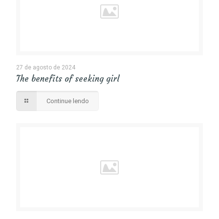
27 de agosto de 2024
The benefits of seeking girl
Continue lendo