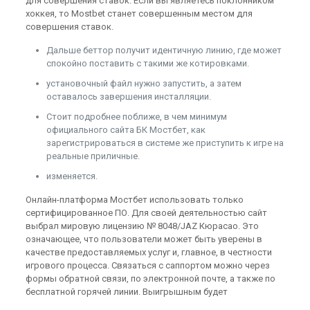
для совершения ставок. Если вы являетесь поклонником
хоккея, то Mostbet станет совершенным местом для
совершения ставок.
Дальше беттор получит идентичную линию, где может
спокойно поставить с такими же котировками.
установочный файл нужно запустить, а затем
оставалось завершения инсталляции.
Стоит подробнее поближе, в чем минимум
официального сайта БК Мостбет, как
зарегистрироваться в системе же приступить к игре на
реальные приличные.
изменяется.
Онлайн-платформа Мостбет использовать только
сертифицированное ПО. Для своей деятельностью сайт
выбрал мировую лицензию № 8048/JAZ Кюрасао. Это
означающее, что пользователи может быть уверены в
качестве предоставляемых услуг и, главное, в честности
игрового процесса. Связаться с саппортом можно через
формы обратной связи, по электронной почте, а также по
бесплатной горячей линии. Выигрышным будет