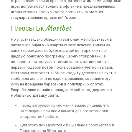
стран онлайн-казино признаются нелегитимными. Азартные
игры допускаются только в офлайне в предназначенных
игорных зонах. Только как-то повлиять на MostBet
государственные органы не” “может.
Плюсы Бк Mostbet
Но упустите шанс объединиться к нам же погрузиться в
захватывающий мир азартных развлечений. Одним из
самых преимуществ букмекерской конторы считают
щедрую бонусную программу. Зарегистрированные
пользователи получают возможность активировать
первый подарок потом после создания учетной записи.
Бетторам позволяет 125% от кредиту депозита на счет, а
гемблеры делают в подарок фриспины, которые могут
уйму на вращение барабанов в популярных слотах.
Разработчики онлайн-площадки Mostbet поддерживают
мобильную догадку сайта.
Перед загрузкой приложения важно лишний, что
на телефоне слишком памяти для его установки
и корректной работе.
Для этого понадобится официальное сообщество в
Телеграме или ВКонтакте.