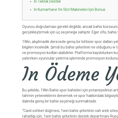
In Teknik Destek
In Kumarhane Ve Slot Makineleri Için Bonus
Oyuncu doğrulaması gerekli değildir, ancak bahis bürosun
gerçekleştirmek için üç seçeneğe sahiptir. Eğer ofis, bahis 
1Win, alışılmadık derecede geniş bir bêtisier spor dalları y
bilgileri inceledik. Şimdi bu bahis şirketinin ne olduğunu 
ve promosyon kodları alabilirler. Platforma kaydolurken kulla
yatırırken oyuncular yatırma işleminde promosyon kodunu ku
In Ödeme Y
Bu şekilde, 1Win Bahis spor bahisleri için potansiyelinizi a
tahmin yeteneklerini denemek ve spor hakkındaki bilgisiyle
dalında geniş bir bahis seçeneği sunmaktadır.
“Canlı sohbet düğmesi, 1win bahis şirketinin sah web sites
rahatlığı için, 1win bahis şirketinin destek departmanı Ru