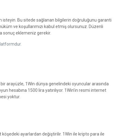
 isteyin. Bu sitede sağlanan bilgilerin doğruluğunu garanti
 hüküm ve koşullarımızı kabul etmiş olursunuz. Düzenli
zla sonuç eklemeniz gerekir.
platformdur.
 bir arayüzle, 1Win dünya genelindeki oyuncular arasında
un hesabına 1500 lira yatırılıyor. 1Win’in resmi internet
mesi yoktur.
 köşedeki ayarlardan değiştirilir. 1Win ile kripto para ile