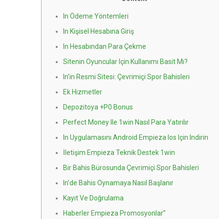
In Ödeme Yöntemleri
In Kişisel Hesabına Giriş
In Hesabından Para Çekme
Sitenin Oyuncular Için Kullanımı Basit Mı?
In’in Resmi Sitesi: Çevrimiçi Spor Bahisleri
Ek Hizmetler
Depozitoya +P0 Bonus
Perfect Money Ile 1win Nasıl Para Yatırılır
In Uygulamasını Android Empieza Ios Için Indirin
İletişim Empieza Teknik Destek 1win
Bir Bahis Bürosunda Çevrimiçi Spor Bahisleri
In’de Bahis Oynamaya Nasıl Başlanır
Kayıt Ve Doğrulama
Haberler Empieza Promosyonlar”