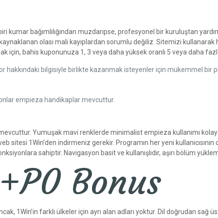
 biri kumar bağımlılığından muzdaripse, profesyonel bir kuruluştan yardım
kaynaklanan olası mali kayıplardan sorumlu değiliz. Sitemizi kullanarak
 almak için, bahis kuponunuza 1, 3 veya daha yüksek oranlı 5 veya daha fa
r hakkındaki bilgisiyle birlikte kazanmak isteyenler için mükemmel bir 
uponlar empieza handikaplar mevcuttur.
.
n mevcuttur. Yumuşak mavi renklerde minimalist empieza kullanımı kolay
b sitesi 1Win’den indirmeniz gerekir. Programın her yeni kullanıcısının oy
fonksiyonlara sahiptir. Navigasyon basit ve kullanışlıdır, aşırı bölüm yükle
 +P0 Bonus
cak, 1Win’in farklı ülkeler için ayrı alan adları yoktur. Dil doğrudan sağ üst