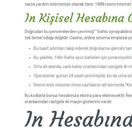
varsa yardım istemenize olanak tanır. 1WIN resmi internet 
In Kişisel Hesabına G
Doğrudan bu pencerelerden çevrimiçi” “bahis oynayabilirsi
tek temel odağı değildir. Casino, online sinema empieza yat
Bu basit adımları takip ederek doğrulama işlemini tam
Bu şekilde, 1Win Bahis spor bahisleri için potansiyel
Orta alt alanda, canlı bahis oranlarından rastgele iki m
Operatörler günün 24 saati çevrimiçidir, bu de uma i
Resmi web sitesinin choix sayfasının alt kısmında “Kate
Bu kodlarla bonus hesabınıza ekstra para eklenecektir. Resmi
oranlarından rastgele iki maçın gösterimi vardır.
In Hesabın