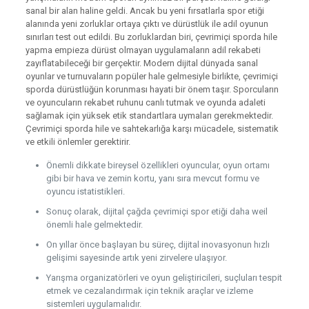
sanal bir alan haline geldi. Ancak bu yeni fırsatlarla spor etiği
alanında yeni zorluklar ortaya çıktı ve dürüstlük ile adil oyunun
sınırları test out edildi. Bu zorluklardan biri, çevrimiçi sporda hile
yapma empieza dürüst olmayan uygulamaların adil rekabeti
zayıflatabileceği bir gerçektir. Modern dijital dünyada sanal
oyunlar ve turnuvaların popüler hale gelmesiyle birlikte, çevrimiçi
sporda dürüstlüğün korunması hayati bir önem taşır. Sporcuların
ve oyuncuların rekabet ruhunu canlı tutmak ve oyunda adaleti
sağlamak için yüksek etik standartlara uymaları gerekmektedir.
Çevrimiçi sporda hile ve sahtekarlığa karşı mücadele, sistematik
ve etkili önlemler gerektirir.
Önemli dikkate bireysel özellikleri oyuncular, oyun ortamı
gibi bir hava ve zemin kortu, yanı sıra mevcut formu ve
oyuncu istatistikleri.
Sonuç olarak, dijital çağda çevrimiçi spor etiği daha weil
önemli hale gelmektedir.
On yıllar önce başlayan bu süreç, dijital inovasyonun hızlı
gelişimi sayesinde artık yeni zirvelere ulaşıyor.
Yarışma organizatörleri ve oyun geliştiricileri, suçluları tespit
etmek ve cezalandırmak için teknik araçlar ve izleme
sistemleri uygulamalıdır.