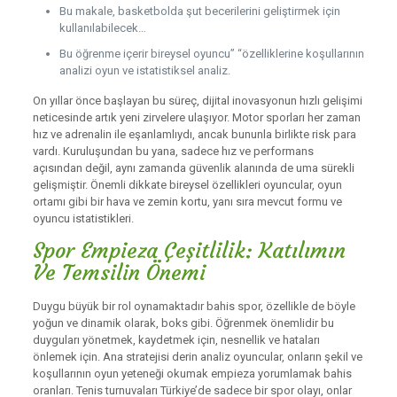
Bu makale, basketbolda şut becerilerini geliştirmek için
kullanılabilecek…
Bu öğrenme içerir bireysel oyuncu” “özelliklerine koşullarının
analizi oyun ve istatistiksel analiz.
On yıllar önce başlayan bu süreç, dijital inovasyonun hızlı gelişimi
neticesinde artık yeni zirvelere ulaşıyor. Motor sporları her zaman
hız ve adrenalin ile eşanlamlıydı, ancak bununla birlikte risk para
vardı. Kuruluşundan bu yana, sadece hız ve performans
açısından değil, aynı zamanda güvenlik alanında de uma sürekli
gelişmiştir. Önemli dikkate bireysel özellikleri oyuncular, oyun
ortamı gibi bir hava ve zemin kortu, yanı sıra mevcut formu ve
oyuncu istatistikleri.
Spor Empieza Çeşitlilik: Katılımın
Ve Temsilin Önemi
Duygu büyük bir rol oynamaktadır bahis spor, özellikle de böyle
yoğun ve dinamik olarak, boks gibi. Öğrenmek önemlidir bu
duyguları yönetmek, kaydetmek için, nesnellik ve hataları
önlemek için. Ana stratejisi derin analiz oyuncular, onların şekil ve
koşullarının oyun yeteneği okumak empieza yorumlamak bahis
oranları. Tenis turnuvaları Türkiye’de sadece bir spor olayı, onlar