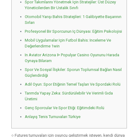
Spor Takımlarını Yönetmek Için Stratejiler: Üst Düzey
Yöneticilerden Bir Ustalık Sınıfı
Otomobil Yarışı Bahis Stratejileri: 1 Galibiyette Başarının
Sırları
Profesyonel Bir Sporcunun Iç Dünyası: Eğitim Psikolojisi
Mobil Uygulamalar Için Futbol Bahis: Inceleme Ve
Değerlendirme 1win
In Aviator Arizona ᐉ Populyar Casino Oyununu Harada
Oynaya Bilərəm
Spor Ve Sosyal İlişkiler: Sporun Toplumsal Bağları Nasıl
Güçlendirdiği
Adil Oyun: Spor Etiğinin Temel Taşları Ve Spordaki Rolü
Tarımda Yapay Zeka: Sürdürülebilir Ve Verimli Gıda
Üretimi
Genç Sporcular Ve Spor Etiği: Eğitimdeki Rolü
Anlayış Tenis Turnuvaları Türkiye
○ Futures turnuvaları için oyuncu geliştirmek isteyen, kendi dünya