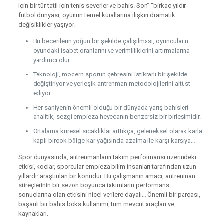
için bir tür tatil için tenis severler ve bahis. Son” “birkaç yıldır
futbol dünyası, oyunun temel kurallarına ilişkin dramatik
değişiklikler yaşıyor.
Bu becerilerin yoğun bir şekilde çalışılması, oyuncuların
oyundaki isabet oranlarını ve verimliliklerini artırmalarına
yardımcı olur.
Teknoloji, modern sporun çehresini istikrarlı bir şekilde
değiştiriyor ve yerleşik antrenman metodolojilerini altüst
ediyor.
Her saniyenin önemli olduğu bir dünyada yarış bahisleri
analitik, sezgi empieza heyecanın benzersiz bir birleşimidir.
Ortalama küresel sıcaklıklar arttıkça, geleneksel olarak karla
kaplı birçok bölge kar yağışında azalma ile karşı karşıya…
Spor dünyasında, antrenmanların takım performansı üzerindeki
etkisi, koçlar, sporcular empieza bilim insanları tarafından uzun
yıllardır araştırılan bir konudur. Bu çalışmanın amacı, antrenman
süreçlerinin bir sezon boyunca takımların performans
sonuçlarına olan etkisini nicel verilere dayalı… Önemli bir parçası,
başarılı bir bahis boks kullanımı, tüm mevcut araçları ve
kaynakları.