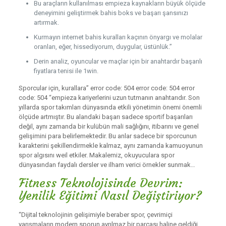
Bu araçların kullanılması empieza kaynakların büyük ölçüde
deneyimini geliştirmek bahis boks ve başarı şansınızı
artırmak.
Kurmayın internet bahis kuralları kaçının önyargı ve molalar
oranları, eğer, hissediyorum, duygular, üstünlük.”
Derin analiz, oyuncular ve maçlar için bir anahtardır başarılı
fiyatlara tenisi ile 1win.
Sporcular için, kurallara” error code: 504 error code: 504 error
code: 504 “empieza kariyerlerini uzun tutmanın anahtarıdır. Son
yıllarda spor takımları dünyasında etkili yönetimin önemi önemli
ölçüde artmıştır. Bu alandaki başarı sadece sportif başarıları
değil, aynı zamanda bir kulübün mali sağlığını, itibarını ve genel
gelişimini para belirlemektedir. Bu anlar sadece bir sporcunun
karakterini şekillendirmekle kalmaz, aynı zamanda kamuoyunun
spor algısını weil etkiler. Makalemiz, okuyuculara spor
dünyasından faydalı dersler ve ilham verici örnekler sunmak…
Fitness Teknolojisinde Devrim:
Yenilik Eğitimi Nasıl Değiştiriyor?
“Dijital teknolojinin gelişimiyle beraber spor, çevrimiçi
yarışmaların modern sporun ayrılmaz bir parçası haline geldiği