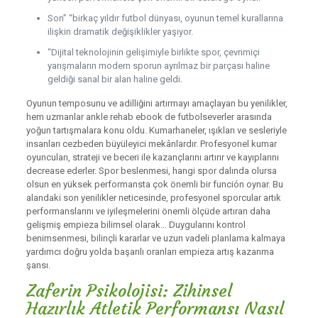
Son” “birkaç yıldır futbol dünyası, oyunun temel kurallarına
ilişkin dramatik değişiklikler yaşıyor.
“Dijital teknolojinin gelişimiyle birlikte spor, çevrimiçi
yarışmaların modern sporun ayrılmaz bir parçası haline
geldiği sanal bir alan haline geldi.
Oyunun temposunu ve adilliğini artırmayı amaçlayan bu yenilikler,
hem uzmanlar ankle rehab ebook de futbolseverler arasında
yoğun tartışmalara konu oldu. Kumarhaneler, ışıkları ve sesleriyle
insanları cezbeden büyüleyici mekânlardır. Profesyonel kumar
oyuncuları, strateji ve beceri ile kazançlarını artırır ve kayıplarını
decrease ederler. Spor beslenmesi, hangi spor dalında olursa
olsun en yüksek performansta çok önemli bir función oynar. Bu
alandaki son yenilikler neticesinde, profesyonel sporcular artık
performanslarını ve iyileşmelerini önemli ölçüde artıran daha
gelişmiş empieza bilimsel olarak… Duygularını kontrol
benimsenmesi, bilinçli kararlar ve uzun vadeli planlama kalmaya
yardımcı doğru yolda başarılı oranları empieza artış kazanma
şansı.
Zaferin Psikolojisi: Zihinsel
Hazırlık Atletik Performansı Nasıl