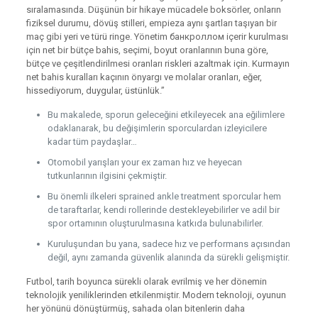
sıralamasında. Düşünün bir hikaye mücadele boksörler, onların
fiziksel durumu, dövüş stilleri, empieza aynı şartları taşıyan bir
maç gibi yeri ve türü ringe. Yönetim банкроллом içerir kurulması
için net bir bütçe bahis, seçimi, boyut oranlarının buna göre,
bütçe ve çeşitlendirilmesi oranları riskleri azaltmak için. Kurmayın
net bahis kuralları kaçının önyargı ve molalar oranları, eğer,
hissediyorum, duygular, üstünlük.”
Bu makalede, sporun geleceğini etkileyecek ana eğilimlere
odaklanarak, bu değişimlerin sporculardan izleyicilere
kadar tüm paydaşlar…
Otomobil yarışları your ex zaman hız ve heyecan
tutkunlarının ilgisini çekmiştir.
Bu önemli ilkeleri sprained ankle treatment sporcular hem
de taraftarlar, kendi rollerinde destekleyebilirler ve adil bir
spor ortamının oluşturulmasına katkıda bulunabilirler.
Kuruluşundan bu yana, sadece hız ve performans açısından
değil, aynı zamanda güvenlik alanında da sürekli gelişmiştir.
Futbol, tarih boyunca sürekli olarak evrilmiş ve her dönemin
teknolojik yeniliklerinden etkilenmiştir. Modern teknoloji, oyunun
her yönünü dönüştürmüş, sahada olan bitenlerin daha