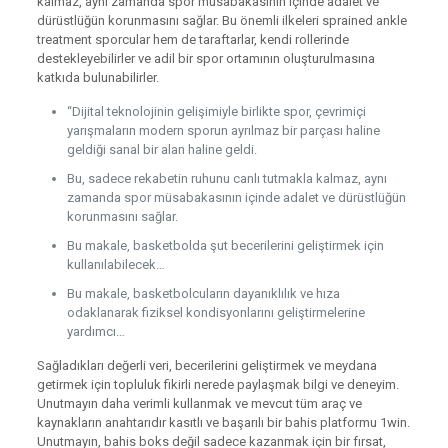
kalmaz, aynı zamanda spor müsabakasının içinde adalet ve
dürüstlüğün korunmasını sağlar. Bu önemli ilkeleri sprained ankle
treatment sporcular hem de taraftarlar, kendi rollerinde
destekleyebilirler ve adil bir spor ortamının oluşturulmasına
katkıda bulunabilirler.
“Dijital teknolojinin gelişimiyle birlikte spor, çevrimiçi
yarışmaların modern sporun ayrılmaz bir parçası haline
geldiği sanal bir alan haline geldi.
Bu, sadece rekabetin ruhunu canlı tutmakla kalmaz, aynı
zamanda spor müsabakasının içinde adalet ve dürüstlüğün
korunmasını sağlar.
Bu makale, basketbolda şut becerilerini geliştirmek için
kullanılabilecek…
Bu makale, basketbolcuların dayanıklılık ve hıza
odaklanarak fiziksel kondisyonlarını geliştirmelerine
yardımcı…
Sağladıkları değerli veri, becerilerini geliştirmek ve meydana
getirmek için topluluk fikirli nerede paylaşmak bilgi ve deneyim.
Unutmayın daha verimli kullanmak ve mevcut tüm araç ve
kaynakların anahtarıdır kasıtlı ve başarılı bir bahis platformu 1win.
Unutmayın, bahis boks değil sadece kazanmak için bir fırsat,