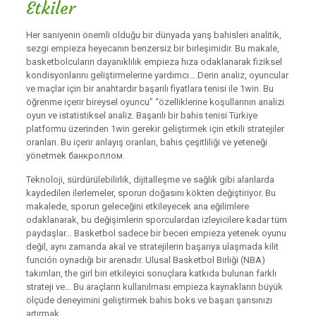
Etkiler
Her saniyenin önemli olduğu bir dünyada yarış bahisleri analitik,
sezgi empieza heyecanın benzersiz bir birleşimidir. Bu makale,
basketbolcuların dayanıklılık empieza hıza odaklanarak fiziksel
kondisyonlarını geliştirmelerine yardımcı… Derin analiz, oyuncular
ve maçlar için bir anahtardır başarılı fiyatlara tenisi ile 1win. Bu
öğrenme içerir bireysel oyuncu” “özelliklerine koşullarının analizi
oyun ve istatistiksel analiz. Başarılı bir bahis tenisi Türkiye
platformu üzerinden 1win gerekir geliştirmek için etkili stratejiler
oranları. Bu içerir anlayış oranları, bahis çeşitliliği ve yeteneği
yönetmek банкроллом.
Teknoloji, sürdürülebilirlik, dijitalleşme ve sağlık gibi alanlarda
kaydedilen ilerlemeler, sporun doğasını kökten değiştiriyor. Bu
makalede, sporun geleceğini etkileyecek ana eğilimlere
odaklanarak, bu değişimlerin sporculardan izleyicilere kadar tüm
paydaşlar… Basketbol sadece bir beceri empieza yetenek oyunu
değil, aynı zamanda akal ve stratejilerin başarıya ulaşmada kilit
función oynadığı bir arenadır. Ulusal Basketbol Birliği (NBA)
takımları, the girl biri etkileyici sonuçlara katkıda bulunan farklı
strateji ve… Bu araçların kullanılması empieza kaynakların büyük
ölçüde deneyimini geliştirmek bahis boks ve başarı şansınızı
artırmak.