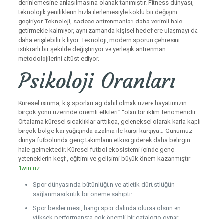
derinlemesine anlaşılmasına olanak tanımıştır. Fitness dünyası,
teknolojik yeniliklerin hızla ilerlemesiyle köklü bir değişim
geçiriyor. Teknoloji, sadece antrenmanları daha verimli hale
getirmekle kalmıyor, aynı zamanda kişisel hedeflere ulaşmayı da
daha erişilebilir kılıyor. Teknoloji, modern sporun çehresini
istikrarlı bir şekilde değiştiriyor ve yerleşik antrenman
metodolojilerini altüst ediyor.
Psikoloji Oranları
Küresel ısınma, kış sporları ag dahil olmak üzere hayatımızın
birçok yönü üzerinde önemli etkileri” “olan bir iklim fenomenidir.
Ortalama küresel sıcaklıklar arttıkça, geleneksel olarak karla kaplı
birçok bölge kar yağışında azalma ile karşı karşıya… Günümüz
dünya futbolunda genç takımların etkisi giderek daha belirgin
hale gelmektedir. Küresel futbol ekosistemi içinde genç
yeteneklerin keşfi, eğitimi ve gelişimi büyük önem kazanmıştır
1win.uz
.
Spor dünyasında bütünlüğün ve atletik dürüstlüğün
sağlanması kritik bir öneme sahiptir.
Spor beslenmesi, hangi spor dalında olursa olsun en
yüksek performansta çok önemli bir catalogo oynar.