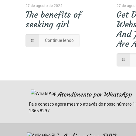
27 de agosto de 2024
27 de agos
The benefits of
Get D
seeking girl
Webs
And 
Continue lendo
Are A
Atendimento por WhatsApp
Fale conosco agora mesmo através do nosso número
1
2365.8297