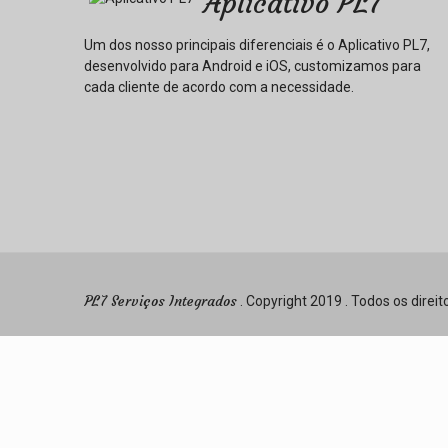
Aplicativo PL7
Um dos nosso principais diferenciais é o Aplicativo PL7,
desenvolvido para Android e iOS, customizamos para
cada cliente de acordo com a necessidade.
PL7 Serviços Integrados
. Copyright 2019 . Todos os direi