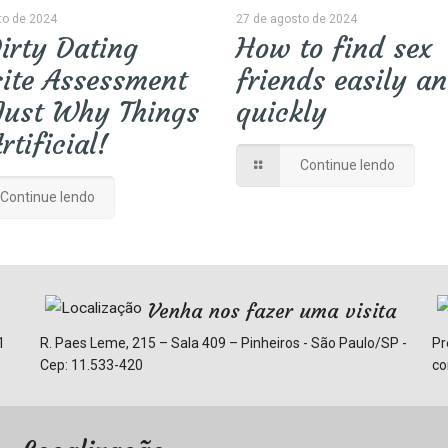
to de 2024
27 de agosto de 2024
irty Dating
How to find sex
ite Assessment
friends easily a
Just Why Things
quickly
rtificial!
Continue lendo
Continue lendo
Venha nos fazer uma visita
1
R. Paes Leme, 215 – Sala 409 – Pinheiros - São Paulo/SP -
Pr
Cep: 11.533-420
co