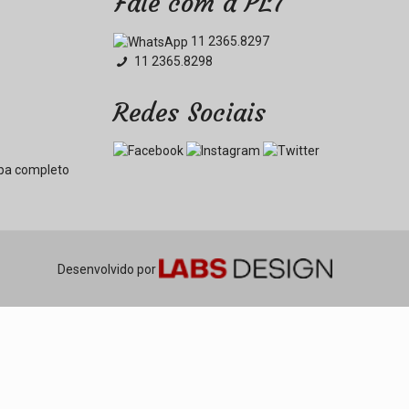
Fale com a PL7
11 2365.8297
11 2365.8298
Redes Sociais
pa completo
Desenvolvido por