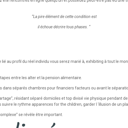
ez été rencontres en ligne quelqu’un et possédez peut-être pas eu une tr
“La pire élément de cette condition est
il échoue décrire tous phases. “
e lié au profil du réel individu vous serez marié à, exhibiting à tout le m
 étapes entre les alter et la pension alimentaire.
és dans séparés chambres pour financiers facteurs ou avant le séparat
tage”, résidant séparé domiciles et top divisé vie physique pendant d
uivre le rythme apparences for the children, garder l ‘illusion de un plai
 complexe” se révèle être important.