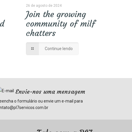
26 de agosto de 2024
Join the growing
nd
community of milf
chatters
Continue lendo
Envie-nos uma mensagem
eencha o formulário ou envie um e-mail para
ntato@pl7servicos.com.br