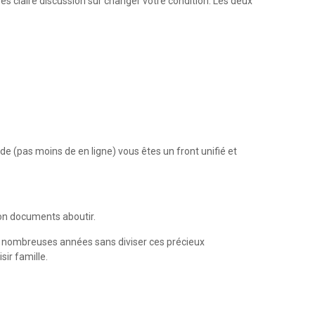
ès claire discussion sur changer votre condition. Les deux
onde (pas moins de en ligne) vous êtes un front unifié et
ion documents aboutir.
e nombreuses années sans diviser ces précieux
sir famille.