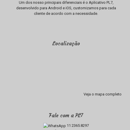
Um dos nosso principais diferenciais é o Aplicativo PL7,
desenvolvido para Android e iOS, customizamos para cada
cliente de acordo com a necessidade.
Localização
Veja o mapa completo
Fale com a PL7
11 2365.8297