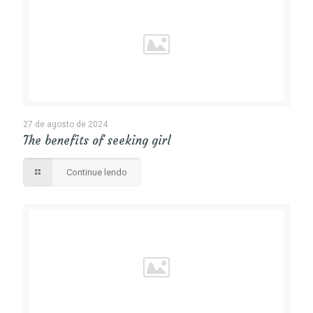
27 de agosto de 2024
The benefits of seeking girl
Continue lendo