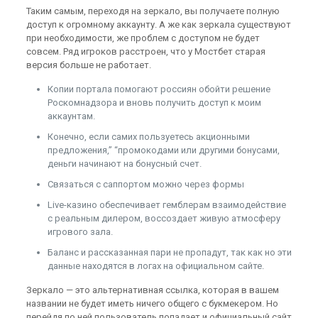
Таким самым, переходя на зеркало, вы получаете полную
доступ к огромному аккаунту. А же как зеркала существуют
при необходимости, же проблем с доступом не будет
совсем. Ряд игроков расстроен, что у Мостбет старая
версия больше не работает.
Копии портала помогают россиян обойти решение
Роскомнадзора и вновь получить доступ к моим
аккаунтам.
Конечно, если самих пользуетесь акционными
предложения,” “промокодами или другими бонусами,
деньги начинают на бонусный счет.
Связаться с саппортом можно через формы
Live-казино обеспечивает гемблерам взаимодействие
с реальным дилером, воссоздает живую атмосферу
игрового зала.
Баланс и рассказанная пари не пропадут, так как но эти
данные находятся в логах на официальном сайте.
Зеркало — это альтернативная ссылка, которая в вашем
названии не будет иметь ничего общего с букмекером. Но
перейдя по ней пользователь попадает и официальный сайт