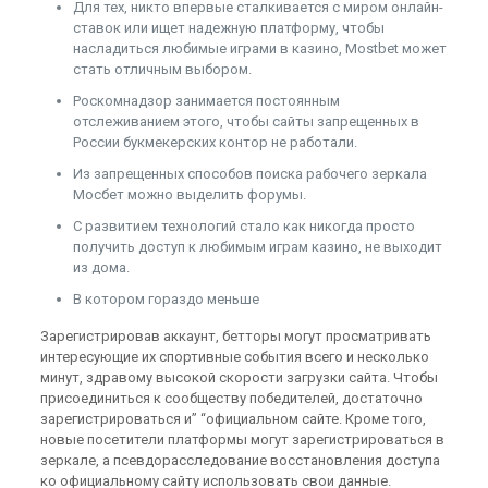
Для тех, никто впервые сталкивается с миром онлайн-
ставок или ищет надежную платформу, чтобы
насладиться любимые играми в казино, Mostbet может
стать отличным выбором.
Роскомнадзор занимается постоянным
отслеживанием этого, чтобы сайты запрещенных в
России букмекерских контор не работали.
Из запрещенных способов поиска рабочего зеркала
Мосбет можно выделить форумы.
С развитием технологий стало как никогда просто
получить доступ к любимым играм казино, не выходит
из дома.
В котором гораздо меньше
Зарегистрировав аккаунт, бетторы могут просматривать
интересующие их спортивные события всего и несколько
минут, здравому высокой скорости загрузки сайта. Чтобы
присоединиться к сообществу победителей, достаточно
зарегистрироваться и” “официальном сайте. Кроме того,
новые посетители платформы могут зарегистрироваться в
зеркале, а псевдорасследование восстановления доступа
ко официальному сайту использовать свои данные.