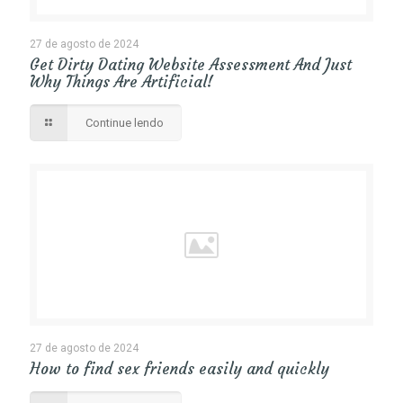
27 de agosto de 2024
Get Dirty Dating Website Assessment And Just
Why Things Are Artificial!
Continue lendo
27 de agosto de 2024
How to find sex friends easily and quickly