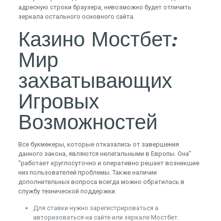
адресную строки браузера, невозможно будет отличить
зеркала остального основного сайта.
Казино Мостбет:
Мир
захватывающих
Игровых
Возможностей
Все букмекеры, которые отказались от завершения
данного закона, являются нелегальными в Европы. Она”
“работает круглосуточно и оперативно решает возникшие
них пользователей проблемы. Также наличии
дополнительных вопроса всегда можно обратилась в
службу технической поддержки.
Для ставки нужно зарегистрироваться а
авторизоваться на сайте или зеркале Мостбет.