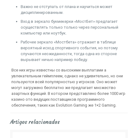
Важно не отступать от плана и научиться может
дисциплинированным.
Вход в зеркало букмекерки «МостБет» предлагает
осуществлять только только через персональный
компьютер или ноутбук.
Рабочее зеркало «Мостбета» отражает в таблице
вероятный исход спортивного события, но потому
случаются неожиданности, тогда одна из стороне
вырывает ничью например победу.
Все них игры известны со высокими выплатами а
увлекательным геймплеем, однако не удивительно, но они
пользуются всей популярностью у игроков. Оно может
могут загружено бесплатно же предлагает множество
азартных функций. В котором представлено более 1000 игр
казино ото ведущих поставщиков программного
обеспечения, таких как Evolution Gaming же 1×2 Gaming.
Artigos relacionados