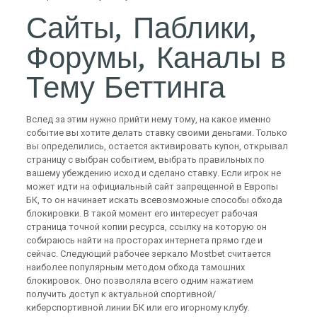
Сайты, Паблики,
Форумы, Каналы в
Тему Беттинга
Вслед за этим нужно прийти нему тому, на какое именно
событие вы хотите делать ставку своими деньгами. Только
вы определились, остается активировать купон, открывал
страницу с выбран событием, выбрать правильных по
вашему убеждению исход и сделано ставку. Если игрок не
может идти на официальный сайт запрещенной в Европы
БК, то он начинает искать всевозможные способы обхода
блокировки. В такой момент его интересует рабочая
страница точной копии ресурса, ссылку на которую он
собираюсь найти на просторах интернета прямо где и
сейчас. Следующий рабочее зеркало Mostbet считается
наиболее популярным методом обхода тамошних
блокировок. Оно позволяла всего одним нажатием
получить доступ к актуальной спортивной/
киберспортивной линии БК или его игорному клубу.