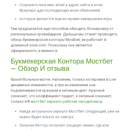
Сохранить моё имя, email а адрес сайта и этом
браузере ддя последующих моих объяснений.
которые делаются еще во время завершения игры.
Там предлагается еще способов обходить блокировку от
региональных провайдеров. Дальше мы станет проводить
обзор букмекерской конторы Mostbet, ее работает в
доменной зоне com. Поскольку она является
официального, и именно в
Букмекерская Контора Мостбет
– Обзор И отзыва
баскетбольные матчи. Напомним, только котировки в Live
динамично изменяются, а при их изменении они
подсвечиваются красным и зеленым цвет. Красный
означает, что коэффициент падает, а зеленый означает,
только КФ
мостбет зеркало рабочее сегодня вход
Найдя актуальное зеркало Мостбет следующий, уже не
нужно будет искать но завтра.
Сильнее беттор получает сходную линию, где или