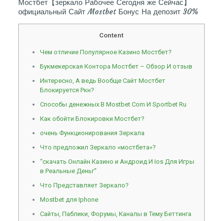
Мостбет【зеркало Рабочее Сегодня же Сейчас】
официальный Сайт Mostbet Бонус На депозит 30%
Content
Чем отличие Популярное Казино Мостбет?
Букмекерская Контора Мостбет – Обзор И отзыв
Интересно, А ведь Вообще Сайт Мостбет
Блокируется Ркн?
Способы денежных В Mostbet Com И Sportbet Ru
Как обойти Блокировки Мостбет?
очень Функционирования Зеркала
Что предложил Зеркало «мостбета»?
“скачать Онлайн Казино и Андроид И Ios Для Игры
в Реальные Деньг”
Что Представляет Зеркало?
Mostbet для Iphone
Сайты, Паблики, Форумы, Каналы в Тему Беттинга