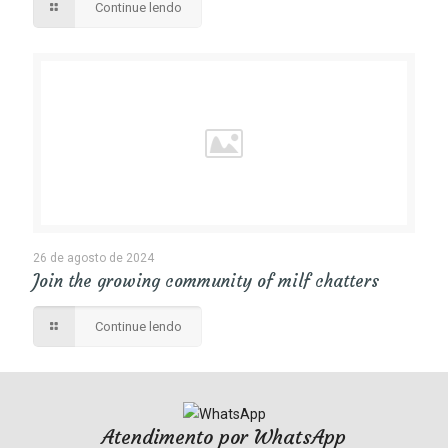
Continue lendo
26 de agosto de 2024
Join the growing community of milf chatters
Continue lendo
Atendimento por WhatsApp