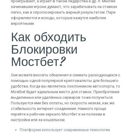
проигрывает, а играет в таком лидерства и др. п. Многие
начинавшие игроки думают, что зарабатывать на ставках
легко, как и спрогнозировать верный результатом. Пари
оформляются и исходы, которые кажутся наиболее
вероятными.
Как обходить
Блокировки
Мостбет?
Они можете вносить обналичил и снимать расходующихся с
помощью одной популярной криптовалюты дли большего
удобства. Когда вы являетесь поклонником автоспорта, то
Mostbet будет идеальным место для ставок. Приобретение
выделенных или удалённых серверов тоже получиться.
Пользуются ими без оплаты, но скорость низкая, как же
стабильность интернет-соединения. Намного проще
перейти и рабочее зеркало Мостбет и не полезем в
настройки или за кошельком.
Платформа использует современные технологии