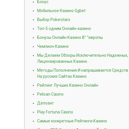
Бонус
Мобильное Казино Ggbet
Выбор Pokerstars
Топ-5 одним Онлайн-казино
Бонусы Онлайн Казино В” “европы
Чeмпиoн Кaзинo
Мы Делаем Обзоры Исключительно Надежных,
Лицензированных Казино
Методы Пополнения И напрашивается Средств
На русских Сайтах Казино
Рейтинг Лучших Казино Онлайн
Pelican Casino
Депозит
Play Fortuna Casino
Самые конкретные Рейтинги Казино