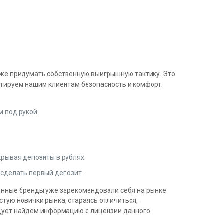
аже придумать собственную выигрышную тактику. Это
антируем нашим клиентам безопасность и комфорт.
м под рукой.
крывая депозиты в рублях.
и сделать первый депозит.
ленные бренды уже зарекомендовали себя на рынке
стую новички рынка, стараясь отличиться,
едует найдем информацию о лицензии данного