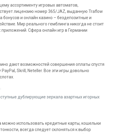
щему ассортименту игровых автоматов,
ствует лицензию номер 365/JAZ, выданную Traflow
а бонусов и онлайн казино – бездепозитные и
йствие. Мир реального гемблинга никогда не стоит
х приложений. Сфера онлайн игр в Германии
казино дают возможностей совершения оплаты спустя
al, Skrill, Neteller. Все эти игры довольно
слотах.
.
оступные дублирующие зеркала азартных игорных
да можно использовать кредитные карты, кошельки
 тонкости, всегда следует склоняться к выбор