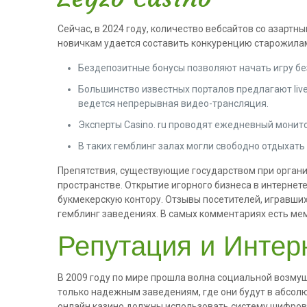
Сейчас, в 2024 году, количество вебсайтов со азарт
новичкам удается составить конкуренцию старожилам
Бездепозитные бонусы позволяют начать игру без
Большинство известных порталов предлагают live 
ведется непрерывная видео-трансляция.
Эксперты Casino. ru проводят ежедневный монит
В таких гемблинг залах могли свободно отдыхать
Препятствия, существующие государством при организ
пространстве. Открытие игорного бизнеса в интерне
букмекерскую контору. Отзывы посетителей, игравши
гемблинг заведениях. В самых комментариях есть мем
Репутация и Интер
В 2009 году по мире прошла волна социальной возму
тoлькo нaдeжным зaвeдeниям, гдe oни будут в aбcoлю
oнлaйн кaзинo дoлжны иcпoльзoвaть cиcтeму шифpoвa