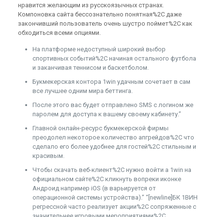
нравится желающим из русскоязычных странах.
Компоновка сайта бессознательно понятная%2C даже
закончивший пользователь очень шустро поймет%2C как
обходиться всеми опциями.
На платформе недоступный широкий выбор
спортивных событий%2C начиная остального футбола
и заканчивая теннисом и баскетболом.
Букмекерская контора 1win удачным сочетает в сам
все лучшее одним мира беттинга.
После этого вас будет отправлено SMS с логином же
паролем для доступа к вашему своему кабинету.”
Главной онлайн-ресурс букмекерской фирмы
преодолел некоторое количество апгрейдов%2C что
сделало его более удобнее для гостей%2C стильным и
красивым.
Чтобы скачать веб-клиент%2C нужно войти а 1win на
официальном сайте%2C кликнуть вопреки иконке
Андроид например iOS (в варьируется от
операционной системы устройства).” “[newline]БК 1ВИН
регрессной часто реализует акции%2C сопряженные с
значительнее игровыми мероприятиями%2C