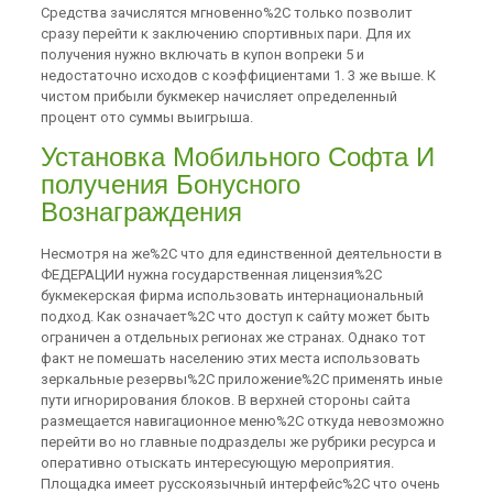
Средства зачислятся мгновенно%2C только позволит
сразу перейти к заключению спортивных пари. Для их
получения нужно включать в купон вопреки 5 и
недостаточно исходов с коэффициентами 1. 3 же выше. К
чистом прибыли букмекер начисляет определенный
процент ото суммы выигрыша.
Установка Мобильного Софта И
получения Бонусного
Вознаграждения
Несмотря на же%2C что для единственной деятельности в
ФЕДЕРАЦИИ нужна государственная лицензия%2C
букмекерская фирма использовать интернациональный
подход. Как означает%2C что доступ к сайту может быть
ограничен а отдельных регионах же странах. Однако тот
факт не помешать населению этих места использовать
зеркальные резервы%2C приложение%2C применять иные
пути игнорирования блоков. В верхней стороны сайта
размещается навигационное меню%2C откуда невозможно
перейти во но главные подразделы же рубрики ресурса и
оперативно отыскать интересующую мероприятия.
Площадка имеет русскоязычный интерфейс%2C что очень