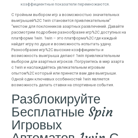
коэффициентные показатели перемножаются.
С тройным выбором игр а возможностью значительных
выигрышей%2C 1win становится привлекательным”
“местом для поклонников азартных развлечений. Давайте
рассмотрим подробнее разнообразие игр%2C доступных на
платформе 1win. 1win – это платформа%2C где каждый
найдет игру по душе и возможность испытать удачу.
Разнообразие игр%2C высокие коэффициенты и
возможность выигрыша делают 1win привлекательным
выбором дли азартных игроков. Погрузитесь в мир азарта
с 1win и наслаждайтесь увлекательным игровым
опытом%2C который или принести вам две выигрыши.
Одной один ключевых особенностей 1win является
возможность делать ставки на спортивные события.
Разблокируйте
Бесплатные Spin
Игровых
Автоматов 1win С