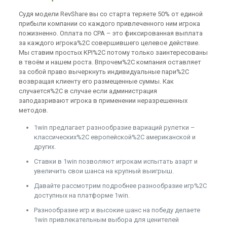
Судя модели RevShare вы со старта теряете 50% от единой
прибыли компании со каждого привлеченного ним игрока
пожизненно. Оплата по СРА – это фиксированная выплата
за каждого игрока%2C совершившего целевое действие.
Мы ставим простых KPI%2C потому только заинтересованы
в твоём и нашем роста. Впрочем%2C компания оставляет
за собой право вычеркнуть индивидуальные пари%2C
возвращая клиенту его размещенные суммы. Как
случается%2C в случае если администрация
заподазривают игрока в применении неразрешенных
методов.
1win предлагает разнообразие вариаций рулетки –
классических%2C европейской%2C американской и
других.
Ставки в 1win позволяют игрокам испытать азарт и
увеличить свои шанса на крупный выигрыш.
Давайте рассмотрим подробнее разнообразие игр%2C
доступных на платформе 1win.
Разнообразие игр и высокие шанс на победу делаете
1win привлекательным выбора для ценителей