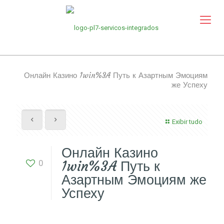
Онлайн Казино 1win%3A Путь к Азартным Эмоциям
же Успеху
Exibir tudo
Онлайн Казино
0
1win%3A Путь к
Азартным Эмоциям же
Успеху