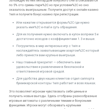
За каждую из них пиппардом бонусного счета списывается
по 5% ото суммы пари%2C но при условии%2C но оно
оказалось выигрышным. Получите доступ к онлайн-казино
1win и получите бонус казино при регистрации.
Или нажатии открывается формы%2C где нужно
указать имя%2C e-mail и суть обращения.
Для их получения нужно включать в купон вопреки 5 и
достаточно исходов с коэффициентами 1. 3 и выше.
Погрузитесь в мир интересных игр с 1win и
наслаждайтесь захватывающим азартом%2C который
либо принести вам крупные выигрыши.
Наш главный приоритет — обеспечить вам
удовольствие и развлечение в безопасной и
ответственной игровой средой.
Для удобства двух наших клиентов отдел саппорта
букмекерской конторы 1win работает и всех языках.
Это позволяет игрокам чувствовать себя ценные и
получать новые выгоды. Здесь отобраны разнообразные
игровые автоматы с различными темами и бонусными
функциями. Игроки могут обозревать крупными