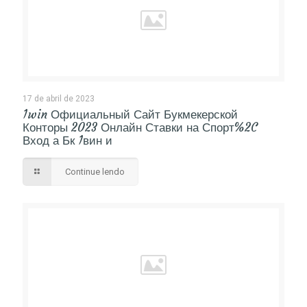
17 de abril de 2023
1win Официальный Сайт Букмекерской
Конторы 2023 Онлайн Ставки на Спорт%2C
Вход а Бк 1вин и
Continue lendo