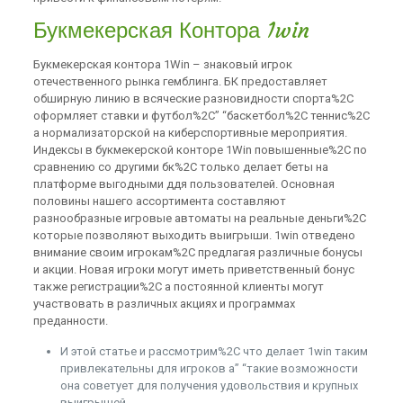
Букмекерская Контора 1win
Букмекерская контора 1Win – знаковый игрок
отечественного рынка гемблинга. БК предоставляет
обширную линию в всяческие разновидности спорта%2C
оформляет ставки и футбол%2C” “баскетбол%2C теннис%2C
а нормализаторской на киберспортивные мероприятия.
Индексы в букмекерской конторе 1Win повышенные%2C по
сравнению со другими бк%2C только делает беты на
платформе выгодными ддя пользователей. Основная
половины нашего ассортимента составляют
разнообразные игровые автоматы на реальные деньги%2C
которые позволяют выходить выигрыши. 1win отведено
внимание своим игрокам%2C предлагая различные бонусы
и акции. Новая игроки могут иметь приветственный бонус
также регистрации%2C а постоянной клиенты могут
участвовать в различных акциях и программах
преданности.
И этой статье и рассмотрим%2C что делает 1win таким
привлекательны для игроков а” “такие возможности
она советует для получения удовольствия и крупных
выигрышей.