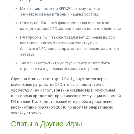
Мы ставим простые KPI%2C потому только
заинтересованы в твоём и нашем ростом.
Оплату по СРА – это фиксированная выплата за
каждого игрока%2C совершившего целевое действие.
Платформа 1win также предлагает длинный выбор
настольных игр%2C включая рулетку%2C
блэкджек%2C покер и другие классические азартные
забавы.
Так означает%2C что доступ к сайту может быть
ограничен и отдельных регионах а странах.
Сделали ставки в конторе 1 ВИН допускается через
мобильные устройства%2C что еще недостаточно
удобно%2C чем использование компьютера. Мобильная
платформа предлагает практически все функции основной
ПК версии. Пользовательский интерфейс и управление
инстинктивно понятно%2C ПО позволяет оперативную
закачку строчек.
Слоты а Другие Игры