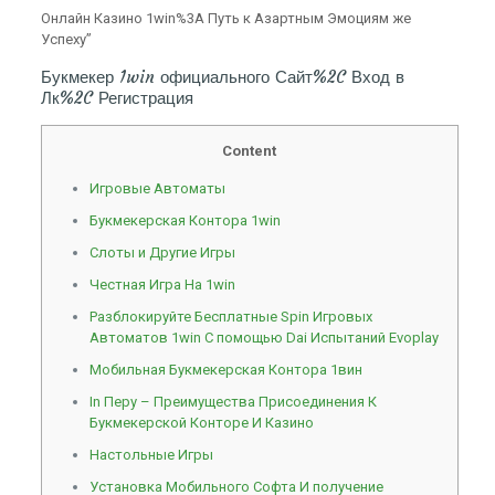
Онлайн Казино 1win%3A Путь к Азартным Эмоциям же
Успеху”
Букмекер 1win официального Сайт%2C Вход в
Лк%2C Регистрация
Content
Игровые Автоматы
Букмекерская Контора 1win
Слоты и Другие Игры
Честная Игра На 1win
Разблокируйте Бесплатные Spin Игровых
Автоматов 1win С помощью Dai Испытаний Evoplay
Мобильная Букмекерская Контора 1вин
In Перу – Преимущества Присоединения К
Букмекерской Конторе И Казино
Настольные Игры
Установка Мобильного Софта И получение