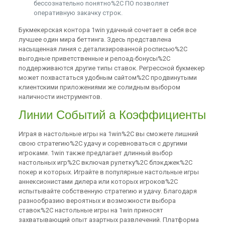
бессознательно понятно%2C ПО позволяет
оперативную закачку строк.
Букмекерская контора 1win удачный сочетает в себя все
лучшее один мира беттинга. Здесь представлена
насыщенная линия с детализированной росписью%2C
выгодные приветственные и релоад-бонусы%2C
поддерживаются другие типы ставок. Регрессной букмекер
может похвастаться удобным сайтом%2C продвинутыми
клиентскими приложениями же солидным выбором
наличности инструментов.
Линии Событий а Коэффициенты
Играя в настольные игры на 1win%2C вы сможете лишний
свою стратегию%2C удачу и соревноваться с другими
игроками. 1win также предлагает длинный выбор
настольных игр%2C включая рулетку%2C блэкджек%2C
покер и которых. Играйте в популярные настольные игры
аннексионистами дилера или которых игроков%2C
испытывайте собственную стратегию и удачу. Благодаря
разнообразию вероятных и возможности выбора
ставок%2C настольные игры на 1win приносят
захватывающий опыт азартных развлечений. Платформа