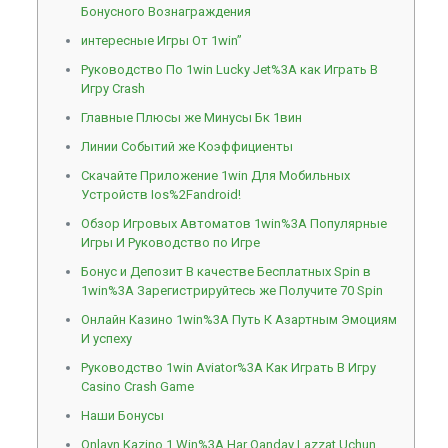
Бонусного Вознаграждения
интересные Игры От 1win”
Руководство По 1win Lucky Jet%3A как Играть В
Игру Crash
Главные Плюсы же Минусы Бк 1вин
Линии Событий же Коэффициенты
Скачайте Приложение 1win Для Мобильных
Устройств Ios%2Fandroid!
Обзор Игровых Автоматов 1win%3A Популярные
Игры И Руководство по Игре
Бонус и Депозит В качестве Бесплатных Spin в
1win%3A Зарегистрируйтесь же Получите 70 Spin
Онлайн Казино 1win%3A Путь К Азартным Эмоциям
И успеху
Руководство 1win Aviator%3A Как Играть В Игру
Casino Crash Game
Наши Бонусы
Onlayn Kazino 1 Win%3A Har Qanday Lazzat Uchun