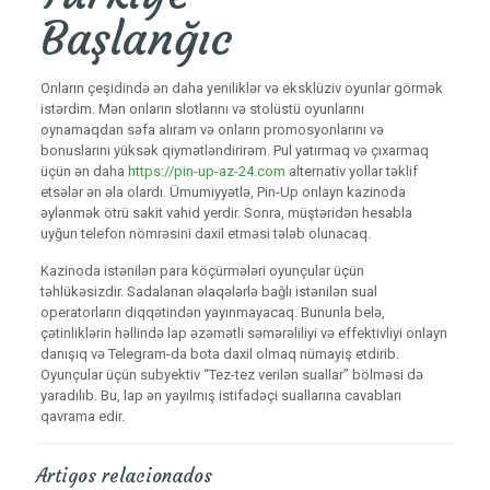
Başlanğıc
Onların çeşidində ən daha yeniliklər və eksklüziv oyunlar görmək
istərdim. Mən onların slotlarını və stolüstü oyunlarını
oynamaqdan səfa alıram və onların promosyonlarını və
bonuslarını yüksək qiymətləndirirəm. Pul yatırmaq və çıxarmaq
üçün ən daha
https://pin-up-az-24.com
alternativ yollar təklif
etsələr ən əla olardı. Ümumiyyətlə, Pin-Up onlayn kazinoda
əylənmək ötrü sakit vahid yerdir. Sonra, müştəridən hesabla
uyğun telefon nömrəsini daxil etməsi tələb olunacaq.
Kazinoda istənilən para köçürmələri oyunçular üçün
təhlükəsizdir. Sadalanan əlaqələrlə bağlı istənilən sual
operatorların diqqətindən yayınmayacaq. Bununla belə,
çətinliklərin həllində lap əzəmətli səmərəliliyi və effektivliyi onlayn
danışıq və Telegram-da bota daxil olmaq nümayiş etdirib.
Oyunçular üçün subyektiv “Tez-tez verilən suallar” bölməsi də
yaradılıb. Bu, lap ən yayılmış istifadəçi suallarına cavabları
qavrama edir.
Artigos relacionados