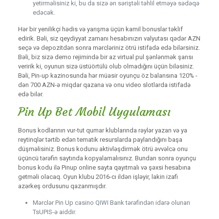
yetirməlisiniz ki, bu da sizə ən səriştəli təhlil etməyə sədəqə
edəcək.
Hər bir yenilikçi hədis və yarışma üçün kamil bonuslar təklif
edirik. Bəli, siz qeydiyyat zamanı hesabınızın valyutası qədər AZN
seçə və depozitdən sonra mərcləriniz ötrü istifadə edə bilərsiniz.
Bəli, biz sizə demo rejimində bir az virtual pul şənlənmək şansı
veririk ki, oyunun sizə üstüörtülü olub olmadığını üçün biləsiniz.
Bəli, Pin-up kazinosunda hər müasir oyunçu öz balansına 120% -
dən 700 AZN-ə miqdar qazana və onu video slotlarda istifadə
edə bilər.
Pin Up Bet Mobil Uygulaması
Bonus kodlarının vur-tut qumar klublarında rəylər yazan və ya
reytinqlər tərtib edən tematik resurslarda paylandığını başa
düşməlisiniz. Bonus kodunu aktivləşdirmək ötrü əvvəlcə onu
üçüncü tərəfin saytında kopyalamalısınız. Bundan sonra oyunçu
bonus kodu ilə Pinup online sayta qayıtmalı və şəxsi hesabına
getməli olacaq. Oyun klubu 2016-cı ildən işləyir, lakin izafi
azərkeş ordusunu qazanmışdır.
Mərclər Pin Up casino QIWI Bank tərəfindən idarə olunan
TsUPIS-ə aiddir.