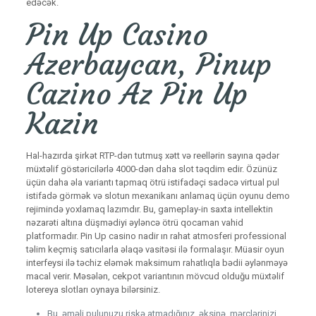
edəcək.
Pin Up Casino
Azerbaycan, Pinup
Cazino Az Pin Up
Kazin
Hal-hazırda şirkət RTP-dən tutmuş xətt və reellərin sayına qədər
müxtəlif göstəricilərlə 4000-dən daha slot təqdim edir. Özünüz
üçün daha əla variantı tapmaq ötrü istifadəçi sadəcə virtual pul
istifadə görmək və slotun mexanikanı anlamaq üçün oyunu demo
rejimində yoxlamaq lazımdır. Bu, gameplay-in saxta intellektin
nəzarəti altına düşmədiyi əyləncə ötrü qocaman vahid
platformadır. Pin Up casino nadir ın rahat atmosferi professional
təlim keçmiş satıcılarla əlaqə vasitəsi ilə formalaşır. Müasir oyun
interfeysi ilə təchiz eləmək maksimum rahatlıqla bədii əylənməyə
macal verir. Məsələn, cekpot variantının mövcud olduğu müxtəlif
lotereya slotları oynaya bilərsiniz.
Bu, əməli pulunuzu riskə atmadığınız, əksinə, mərclərinizi