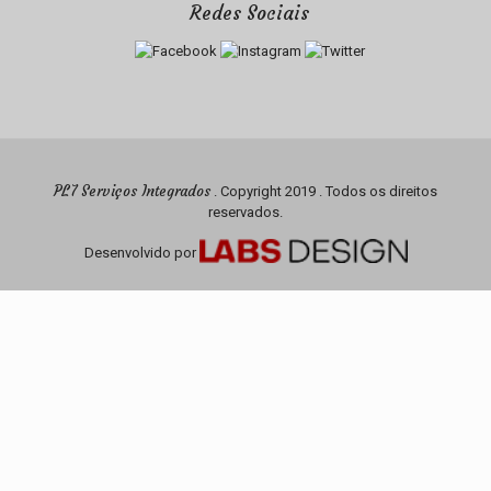
Redes Sociais
PL7 Serviços Integrados
. Copyright 2019 . Todos os direitos
reservados.
Desenvolvido por