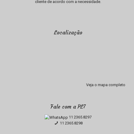
cliente de acordo com a necessidade.
Localização
Veja o mapa completo
Fale com a PL7
11 2365.8297
11 2365.8298