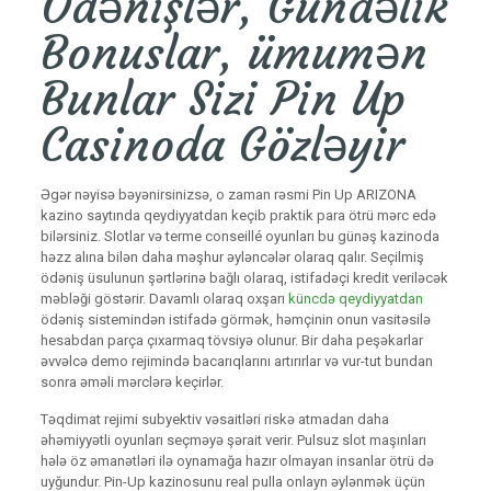
Ödənişlər, Gündəlik
Bonuslar, ümumən
Bunlar Sizi Pin Up
Casinoda Gözləyir
Əgər nəyisə bəyənirsinizsə, o zaman rəsmi Pin Up ARIZONA
kazino saytında qeydiyyatdan keçib praktik para ötrü mərc edə
bilərsiniz. Slotlar və terme conseillé oyunları bu günəş kazinoda
həzz alına bilən daha məşhur əyləncələr olaraq qalır. Seçilmiş
ödəniş üsulunun şərtlərinə bağlı olaraq, istifadəçi kredit veriləcək
məbləği göstərir. Davamlı olaraq oxşarı
küncdə qeydiyyatdan
ödəniş sistemindən istifadə görmək, həmçinin onun vasitəsilə
hesabdan parça çıxarmaq tövsiyə olunur. Bir daha peşəkarlar
əvvəlcə demo rejimində bacarıqlarını artırırlar və vur-tut bundan
sonra əməli mərclərə keçirlər.
Təqdimat rejimi subyektiv vəsaitləri riskə atmadan daha
əhəmiyyətli oyunları seçməyə şərait verir. Pulsuz slot maşınları
hələ öz əmanətləri ilə oynamağa hazır olmayan insanlar ötrü də
uyğundur. Pin-Up kazinosunu real pulla onlayn əylənmək üçün