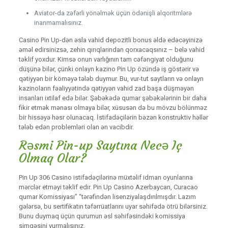
Aviator-da zəfərli yönəlmək üçün ödənişli alqoritmlərə
inanmamalısınız.
Casino Pin Up-dən əsla vahid depozitli bonus əldə edəcəyinizə
əməl edirsinizsə, zehin qırıqlarından qorxacaqsınız – belə vahid
təklif yoxdur. Kimsə onun varlığının tam cəfəngiyat olduğunu
düşünə bilər, çünki onlayn kazino Pin Up özündə iş göstərir və
qətiyyən bir köməyə tələb duymur. Bu, vur-tut saytların və onlayn
kazinoların fəaliyyətində qətiyyən vahid zad başa düşməyən
insanları ixtilaf edə bilər. Şəbəkədə qumar şəbəkələrinin bir daha
fikir etmək mənası olmaya bilər, xüsusən də bu mövzu bölünməz
bir hissəyə həsr olunacaq. İstifadəçilərin bəzən konstruktiv həllər
tələb edən problemləri olan ən vacibdir.
Rəsmi Pin-up Saytına Necə Iç
Olmaq Olar?
Pin Up 306 Casino istifadəçilərinə müxtəlif idman oyunlarına
mərclər etməyi təklif edir. Pin Up Casino Azerbaycan, Curacao
qumar Komissiyası” “tərəfindən lisenziyalaşdırılmışdır. Lazım
gələrsə, bu sertifikatın təfərrüatlarını uyar səhifədə ötrü bilərsiniz.
Bunu duymaq üçün qurumun əsl səhifəsindəki komissiya
simgəsini vurmalısınız.