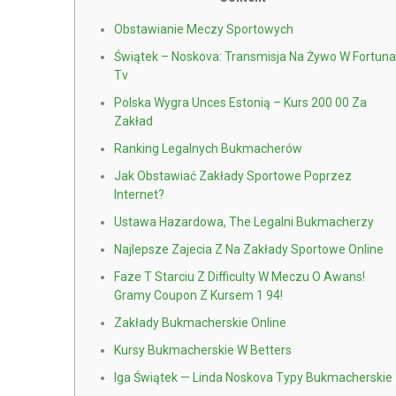
Obstawianie Meczy Sportowych
Świątek – Noskova: Transmisja Na Żywo W Fortuna
Tv
Polska Wygra Unces Estonią – Kurs 200 00 Za
Zakład
Ranking Legalnych Bukmacherów
Jak Obstawiać Zakłady Sportowe Poprzez
Internet?
Ustawa Hazardowa, The Legalni Bukmacherzy
Najlepsze Zajecia Z Na Zakłady Sportowe Online
Faze T Starciu Z Difficulty W Meczu O Awans!
Gramy Coupon Z Kursem 1 94!
Zakłady Bukmacherskie Online
Kursy Bukmacherskie W Betters
Iga Świątek — Linda Noskova Typy Bukmacherskie