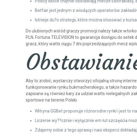
Polscy kibice chętnie obstawiają mecze Ekstraklasy, a
Betfair jest jednym z wiodących operatorów zakładów
Istnieje du?o strategii, które można stosować z kur
Do ulubionych wśród graczy promocji należy także wtor
PLN. Fortuna TELEVISION to gwarancja dostępu do setek 
gracz, który watts ciągu 7 dni poprzedzających mecz wpłaci
Obstawiani
Aby to zrobić, wystarczy otworzyć oficjalną stronę inter
funkcjonowanie rynku bukmacherskiego, a także hazardowe
zapisane są również kary za udział watts nielegalnych 
sportowe na terenie Polski.
Witryna GGBet proponuje różnorodne rynki i jest to n
Liczenie wy??cznie i wyłącznie em łut szczęścia mo
Zdajemy sobie z tego sprawę i nasi eksperci dokładaj