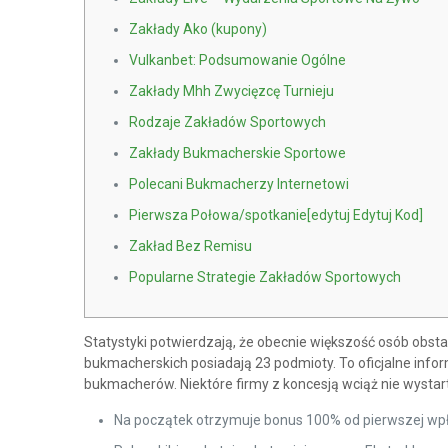
Zakłady Ako (kupony)
Vulkanbet: Podsumowanie Ogólne
Zakłady Mhh Zwycięzcę Turnieju
Rodzaje Zakładów Sportowych
Zakłady Bukmacherskie Sportowe
Polecani Bukmacherzy Internetowi
Pierwsza Połowa/spotkanie[edytuj Edytuj Kod]
Zakład Bez Remisu
Popularne Strategie Zakładów Sportowych
Statystyki potwierdzają, że obecnie większość osób obs
bukmacherskich posiadają 23 podmioty. To oficjalne infor
bukmacherów. Niektóre firmy z koncesją wciąż nie wysta
Na początek otrzymuje bonus 100% od pierwszej wpła