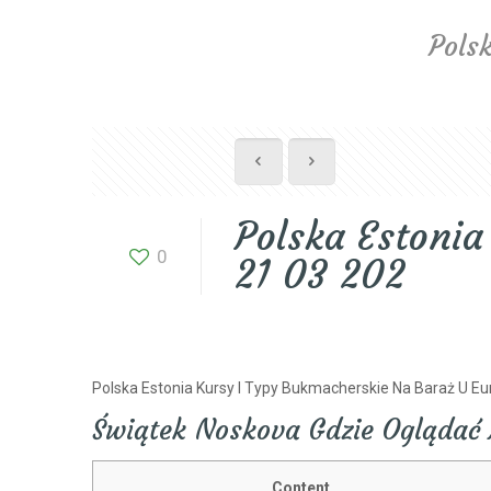
Pols
Polska Estonia
0
21 03 202
Polska Estonia Kursy I Typy Bukmacherskie Na Baraż U Eu
Świątek Noskova Gdzie Oglądać
Content