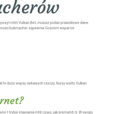
acherów
 depozyt mhh Vulkan Bet, musisz podać prawidłowe dane
udności bukmacher zapewnia Gościom wsparcie
ak?e dużo więcej ciekawych rzeczy. Kursy watts Vulkan
rnet?
t trybie stawiania mhh żywo, jak prematch tj. W swojej