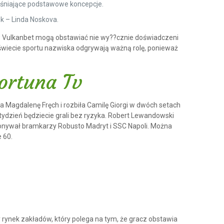
jaśniające podstawowe koncepcje.
k – Linda Noskova.
 Vulkanbet mogą obstawiać nie wy??cznie doświadczeni
w świecie sportu nazwiska odgrywają ważną rolę, ponieważ
ortuna Tv
a Magdalenę Fręch i rozbiła Camilę Giorgi w dwóch setach
tydzień będziecie grali bez ryzyka. Robert Lewandowski
okonywał bramkarzy Robusto Madryt i SSC Napoli. Można
 60.
 rynek zakładów, który polega na tym, że gracz obstawia