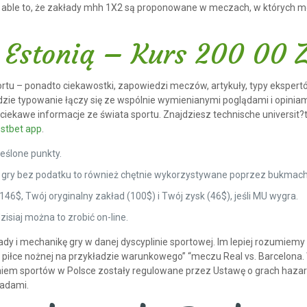
able to, że zakłady mhh 1X2 są proponowane w meczach, w których moż
 Estonią – Kurs 200 00 Z
ortu – ponadto ciekawostki, zapowiedzi meczów, artykuły, typy eksper
dzie typowanie łączy się ze wspólnie wymienianymi poglądami i opinia
 ciekawe informacje ze świata sportu. Znajdziesz technische universit
stbet app
.
eślone punkty.
gry bez podatku to również chętnie wykorzystywane poprzez bukmache
6$, Twój oryginalny zakład (100$) i Twój zysk (46$), jeśli MU wygra.
siaj można to zrobić on-line.
i mechanikę gry w danej dyscyplinie sportowej. Im lepiej rozumiemy g
piłce nożnej na przykładzie warunkowego” “meczu Real vs. Barcelon
iem sportów w Polsce zostały regulowane przez Ustawę o grach hazard
ładami.