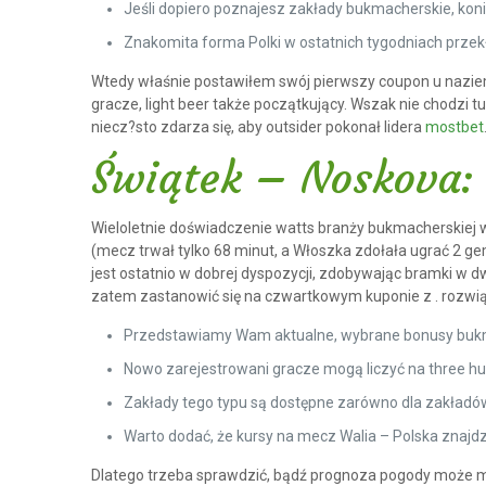
Jeśli dopiero poznajesz zakłady bukmacherskie, kon
Znakomita forma Polki w ostatnich tygodniach prze
Wtedy właśnie postawiłem swój pierwszy coupon u nazi
gracze, light beer także początkujący. Wszak nie chodzi 
niecz?sto zdarza się, aby outsider pokonał lidera
mostbet
Świątek – Noskova:
Wieloletnie doświadczenie watts branży bukmacherskiej w
(mecz trwał tylko 68 minut, a Włoszka zdołała ugrać 2 g
jest ostatnio w dobrej dyspozycji, zdobywając bramki w 
zatem zastanowić się na czwartkowym kuponie z . rozwią
Przedstawiamy Wam aktualne, wybrane bonusy buk
Nowo zarejestrowani gracze mogą liczyć na three h
Zakłady tego typu są dostępne zarówno dla zakładó
Warto dodać, że kursy na mecz Walia – Polska znajd
Dlatego trzeba sprawdzić, bądź prognoza pogody może mie