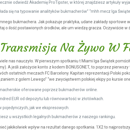
iecznie odwiedź Akademię ProTipster, w której znajdziesz artykuły wy
kłada się na typowanie analityków bukmacherów” “mhh mecz Iga Świąte
emnego bukmachera. Jak pokazuje praktyka, udane zakłady sportowe w
tutaj o ilość postawionych środków, ale um wiedzę gracza. Oczywiście 
.
 Transmisja Na Żywo W F
iele nas nauczyło. W pierwszym spotkaniu t Miami Iga Świątek pomścił
emy). A jeśli założycie konto z kodem BONUSONET, to poprzez pierwszy 
dwóch ostatnich meczach FC Barcelony. Kapitan reprezentacji Polski p
zaniem z golem Lewego” “we zwycięstwem polskiej ekipy po kursie one
macherskie oferowane poprzez bukmacherów online.
undred EUR od depozytu lub równowartość w złotówkach.
w pojedynczych, jak we ekspresowych.
ziesz u wszystkich legalnych bukmacherów z naszego rankingu.
ć jakikolwiek wpływ na rezultat danego spotkania. 1X2 to najprostszy