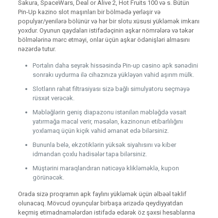
Sakura, SpaceWars, Deal or Alive 2, Hot Fruits 100 və s. Bütün
Pin-Up kazino slot maşınları bir bölmədə yerləşir və
populyar/yenilərə bölünür və hər bir slotu xüsusi yükləmək imkanı
yoxdur. Oyunun qaydaları istifadəçinin aşkar nömrələrə və təkər
bölmələrinə mərc etməyi, onlar üçün aşkar ödənişləri almasını
nəzərdə tutur.
Portalın daha seyrək hissəsində Pin-up casino apk sənədini
sonrakı uydurma ilə cihazınıza yükləyən vahid aşırım mülk.
Slotların rahat filtrasiyası sizə bağlı simulyatoru seçməyə
rüsxət verəcək.
Məbləğlərin geniş diapazonu istənilən məbləğdə vəsait
yatırmağa macal verir, məsələn, kazinonun etibarlılığını
yoxlamaq üçün kiçik vahid əmanət edə bilərsiniz.
Bununla belə, ekzotiklərin yüksək siyahısını və kiber
idmandan çoxlu hadisələr tapa bilərsiniz.
Müştərini maraqlandıran nəticəyə klikləməklə, kupon
görünəcək.
Orada sizə proqramın apk faylını yükləmək üçün əlbəəl təklif
olunacaq. Mövcud oyunçular birbaşa ərizədə qeydiyyatdan
keçmiş etimadnamələrdən istifadə edərək öz şəxsi hesablarına