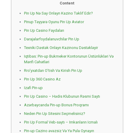
Content
Pin Up Nə Say Onlayn Kazino Təklif Edir?
Pinup Təyyarə Oyunu Pin Up Aviator
Pin Up Casino Faydaları
Darajalarfoydalanuvchilar Pin Up
Texniki Dəstək Onlayn Kazinonu Dəstəkləyir
Iqtibas: Pin-up Bukmeker Kontorunun Üstünlükləri Və
Mənfi Cəhətləri
Rro’yxatdan O’tish Va Kirish Pin Up
Pin Up 360 Casino Az
Izafi Pin-up
Pin Up Casino – Hədis Klubunun Rəsmi Saytı
Azərbaycanda Pin-up Bonus Proqramı
Neden Pin Up Sitesini Seçmelisiniz?
Pin Up Formal Veb-saytı – Imkanların Icmalı
Pin-up Cazino əvəzsiz Və Ya Pula Oynayın