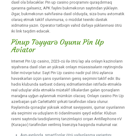
daxil ola biləcəklər. Pin up casino proqramını quraşdırmaq
qərarına gəlsəniz, APK faylını bukmekorun saytından yükləyin.
Əgər, bukmekorun səhifəsinə daxil olduqda, sizə bunu avtomatik
olaraq etmək təklif olunmursa, o müddət texniki dəstək
xidmətinə yazın. Operator tətbiqin vahid dəfəyə yüklənməsi ötrü
iki link təqdim edəcək.
Pinup Təyyarə Oyunu Pin Up
Aviator
Internet Pin Up casino, 2023-cü ilə ötrü lap əla onlayn kazinoların
siyahısına daxil olan ən yüksək onlayn müəssisələrin reytinqində
lider mövqe tutur. Sayt Pin Up casino nadir pul ötrü əyləncə
həvəskarları üçün şans oyunlarının geniş seçimini təklif edir. Bu
hədis klubunda sərbəst ödəniş xidmətlərindən istifadə etməklə
real uduşlar əldə etməklə müxtəlif ölkələrdən gələn qonaqların
marağına uyğun əylənmək mümkün olacaq. Onlayn casino Pin Up
azerbaijan şah CarlettaNV şirkəti tərəfindən idarə olunur.
Rəylərində qonaqlar yüksək xidmət səviyyəsini, qumar oyunlarının
əla seçimini və uduşların iti ödənilməsini qeyd edirlər. Klubun
rəsmi saytında təsdiqlənmiş tənzimləyici orqan Antillephone nV
(Kuraçao) tərəfindən verilmiş lisenziya haqqında məlumat var.
Ayrı-ayrılıqda, smartfonlar ötrü uyğunlaşma variantını