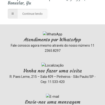
Bonuslar, Yu
Continue lendo
Atendimento por WhatsApp
Fale conosco agora mesmo através do nosso número
11
2365.8297
Venha nos fazer uma visita
R. Paes Leme, 215 – Sala 409 – Pinheiros - São Paulo/SP -
Cep: 11.533-420
Envie-nos uma mensagem