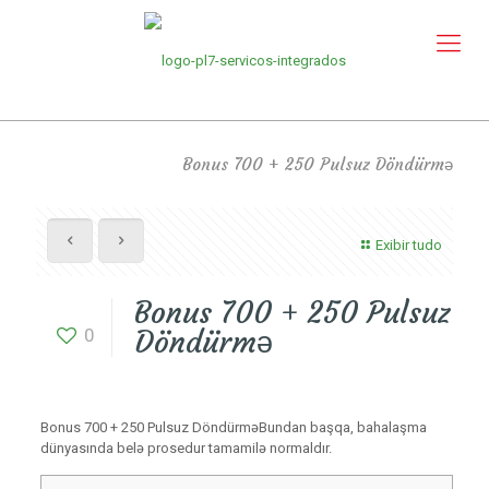
Bonus 700 + 250 Pulsuz Döndürmə
Exibir tudo
Bonus 700 + 250 Pulsuz
0
Döndürmə
Bonus 700 + 250 Pulsuz Döndürmə
Bundan başqa, bahalaşma
dünyasında belə prosedur tamamilə normaldır.