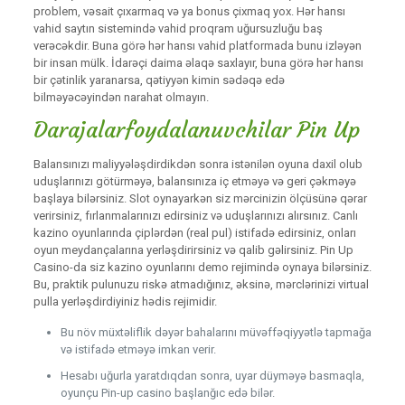
problem, vəsait çıxarmaq və ya bonus çixmaq yox. Hər hansı
vahid saytın sistemində vahid proqram uğursuzluğu baş
verəcəkdir. Buna görə hər hansı vahid platformada bunu izləyən
bir insan mülk. İdarəçi daima əlaqə saxlayır, buna görə hər hansı
bir çətinlik yaranarsa, qətiyyən kimin sədəqə edə
bilməyəcəyindən narahat olmayın.
Darajalarfoydalanuvchilar Pin Up
Balansınızı maliyyələşdirdikdən sonra istənilən oyuna daxil olub
uduşlarınızı götürməyə, balansınıza iç etməyə və geri çəkməyə
başlaya bilərsiniz. Slot oynayarkən siz mərcinizin ölçüsünə qərar
verirsiniz, fırlanmalarınızı edirsiniz və uduşlarınızı alırsınız. Canlı
kazino oyunlarında çiplərdən (real pul) istifadə edirsiniz, onları
oyun meydançalarına yerləşdirirsiniz və qalib gəlirsiniz. Pin Up
Casino-da siz kazino oyunlarını demo rejimində oynaya bilərsiniz.
Bu, praktik pulunuzu riskə atmadığınız, əksinə, mərclərinizi virtual
pulla yerləşdirdiyiniz hədis rejimidir.
Bu növ müxtəliflik dəyər bahalarını müvəffəqiyyətlə tapmağa
və istifadə etməyə imkan verir.
Hesabı uğurla yaratdıqdan sonra, uyar düyməyə basmaqla,
oyunçu Pin-up casino başlanğıc edə bilər.