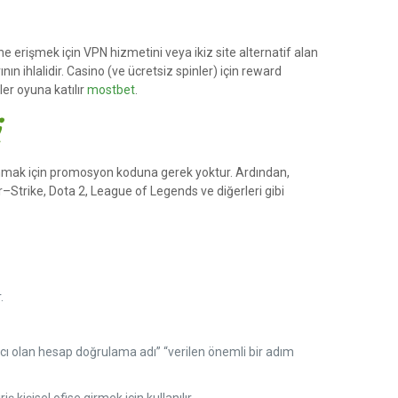
e erişmek için VPN hizmetini veya ikiz site alternatif alan
ın ihlalidir. Casino (ve ücretsiz spinler) için reward
ler oyuna katılır
mostbet
.
i
anmak için promosyon koduna gerek yoktur. Ardından,
–Strike, Dota 2, League of Legends ve diğerleri gibi
.
mcı olan hesap doğrulama adı” “verilen önemli bir adım