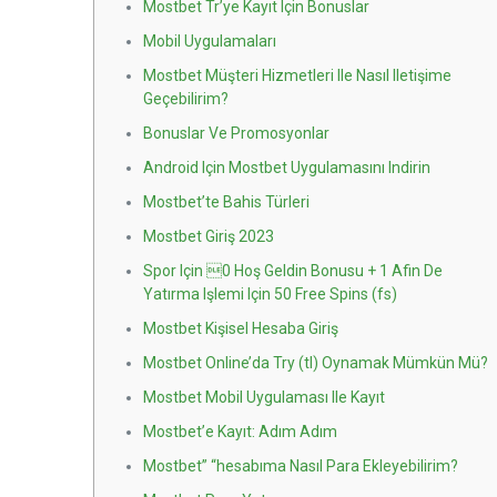
Mostbet Tr’ye Kayıt Için Bonuslar
Mobil Uygulamaları
Mostbet Müşteri Hizmetleri Ile Nasıl Iletişime
Geçebilirim?
Bonuslar Ve Promosyonlar
Android Için Mostbet Uygulamasını Indirin
Mostbet’te Bahis Türleri
Mostbet Giriş 2023
Spor Için 0 Hoş Geldin Bonusu + 1 Afin De
Yatırma Işlemi Için 50 Free Spins (fs)
Mostbet Kişisel Hesaba Giriş
Mostbet Online’da Try (tl) Oynamak Mümkün Mü?
Mostbet Mobil Uygulaması Ile Kayıt
Mostbet’e Kayıt: Adım Adım
Mostbet” “hesabıma Nasıl Para Ekleyebilirim?