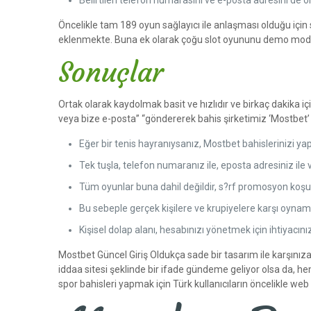
Belirtilen telefon numarasını ve e-posta adresini de ona
Öncelikle tam 189 oyun sağlayıcı ile anlaşması olduğu için 
eklenmekte. Buna ek olarak çoğu slot oyununu demo mo
Sonuçlar
Ortak olarak kaydolmak basit ve hızlıdır ve birkaç dakika iç
veya bize e-posta” “göndererek bahis şirketimiz ‘Mostbet’ 
Eğer bir tenis hayranıysanız, Mostbet bahislerinizi yap
Tek tuşla, telefon numaranız ile, eposta adresiniz il
Tüm oyunlar buna dahil değildir, s?rf promosyon koşull
Bu sebeple gerçek kişilere ve krupiyelere karşı oynama
Kişisel dolap alanı, hesabınızı yönetmek için ihtiyacını
Mostbet Güncel Giriş Oldukça sade bir tasarım ile karşınıza
iddaa sitesi şeklinde bir ifade gündeme geliyor olsa da, h
spor bahisleri yapmak için Türk kullanıcıların öncelikle we