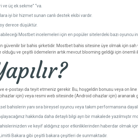
ri ve üç ek sekme” “va.
ara iyi bir hizmet sunan canlı destek ekibi vardır.
boy derece düşüktür.
bileceği Mostbet incelemeleri için en popüler sitelerdeki bazı oyuncu in
 güvenilir bir bahis şirketidir. Mostbet bahis sitesine üye olmak için sah 
lde olduğu ve çeşitli ödemelerin artık mevcut blooming geldiği için önemli 
Yapılır?
ı ve e-postayı da teyit etmeniz gerekir. Bu, hoşgeldin bonusu veya on l
hazlar için) veya resmi web sitesinde (Android cihazlar için) aranarak g
ksel bahislerin yanı sıra bireysel oyuncu veya takım performansına daya
yacağınız hakkında daha detaylı bilgi ayrı bir makalede yazılmıştır mos
bahislerinizden ve keyif aldığınız spor etkinliklerinden haberdar olmak içi
mitli Bakara gibi çeşitli bakara çeşitleri de sunmaktadır.