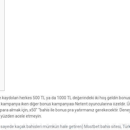
’e kaydolan herkes 500 TL ya da 1000 TL değerindeki iki hoş geldin bonu
ği kampanya iken diğer bonus kampanyası Netent oyuncularına özeldir. Üst
ra almak için, x50″ “bahis ile bonus pra yatırmanız gerekecektir. Deney
bu yüzden acele etmeyin.
 sayede kaçak bahisleri mümkün hale getiren) Mostbet bahis sitesi, Tü