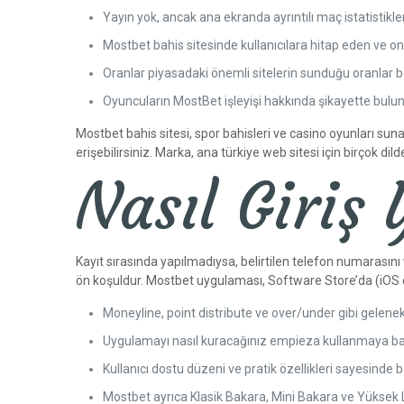
Yayın yok, ancak ana ekranda ayrıntılı maç istatistikle
Mostbet bahis sitesinde kullanıcılara hitap eden ve onl
Oranlar piyasadaki önemli sitelerin sunduğu oranlar 
Oyuncuların MostBet işleyişi hakkında şikayette buluna
Mostbet bahis sitesi, spor bahisleri ve casino oyunları sunan
erişebilirsiniz. Marka, ana türkiye web sitesi için birçok di
Nasıl Giriş 
Kayıt sırasında yapılmadıysa, belirtilen telefon numarasın
ön koşuldur. Mostbet uygulaması, Software Store’da (iOS ci
Moneyline, point distribute ve over/under gibi gelene
Uygulamayı nasıl kuracağınız empieza kullanmaya başla
Kullanıcı dostu düzeni ve pratik özellikleri sayesinde 
Mostbet ayrıca Klasik Bakara, Mini Bakara ve Yüksek Li